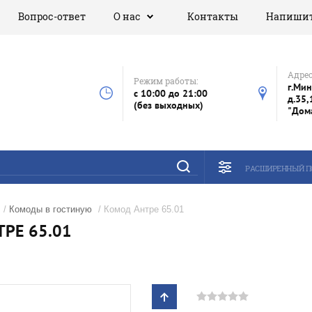
Вопрос-ответ
О нас
Контакты
Напишит
Адрес
Режим работы:
г.Мин
с 10:00 до 21:00
д.35,
(без выходных)
"Дом
РАСШИРЕННЫЙ П
/
Комоды в гостиную
/ Комод Антре 65.01
РЕ 65.01