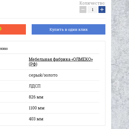
Количество:
−
+
Купить в один клик
ению
Мебельная фабрика «ОЛМЕКО»
(РФ)
серый/золото
ЛДСП
826 мм
1100 мм
403 мм