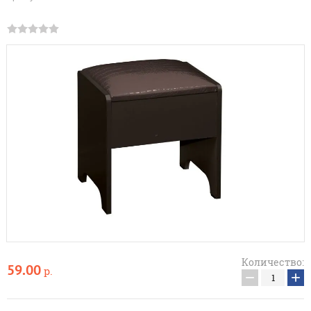
Количество:
59.00
р.
−
+